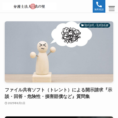
無料相談
開示請求・意見照会書
HOME
無料相談お問い合わせ
SNS誹謗中傷
インターネット
内容証明
削除・特定
ファイル共有ソフト（トレント）による開示請求『示
談・回答・危険性・損害賠償など』質問集
誹謗中傷
2025年6月1日
開示請求・意見照会書