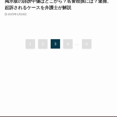
掲示板の誹謗中傷はどこから？名誉毀損には？逮捕、
起訴されるケースを弁護士が解説
2025年1月29日
1
2
3
4
...
6