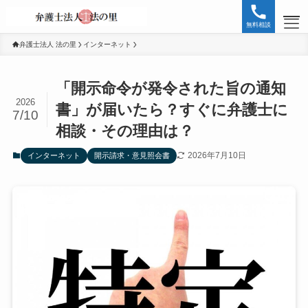
無料相談
弁護士法人 法の里
インターネット
HOME
「開示命令が発令された旨の通知
無料相談お問い合わせ
2026
書」が届いたら？すぐに弁護士に
7/10
相談・その理由は？
SNS誹謗中傷
2026年7月10日
インターネット
開示請求・意見照会書
インターネット
内容証明
削除・特定
誹謗中傷
開示請求・意見照会書