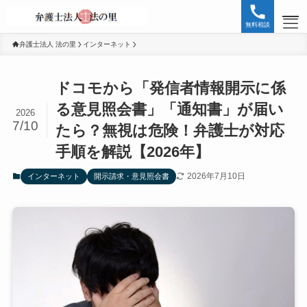
無料相談
弁護士法人 法の里
インターネット
HOME
ドコモから「発信者情報開示に係
無料相談お問い合わせ
る意見照会書」「通知書」が届い
2026
7/10
たら？無視は危険！弁護士が対応
SNS誹謗中傷
手順を解説【2026年】
インターネット
2026年7月10日
インターネット
開示請求・意見照会書
内容証明
削除・特定
誹謗中傷
開示請求・意見照会書