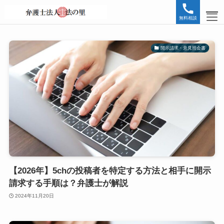
無料相談
開示請求・意見照会書
HOME
無料相談お問い合わせ
SNS誹謗中傷
インターネット
内容証明
削除・特定
【2026年】5chの投稿者を特定する方法と相手に開示
請求する手順は？弁護士が解説
誹謗中傷
2024年11月20日
開示請求・意見照会書