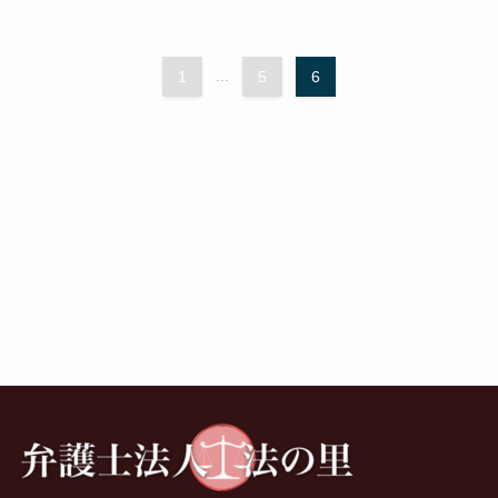
1
...
5
6