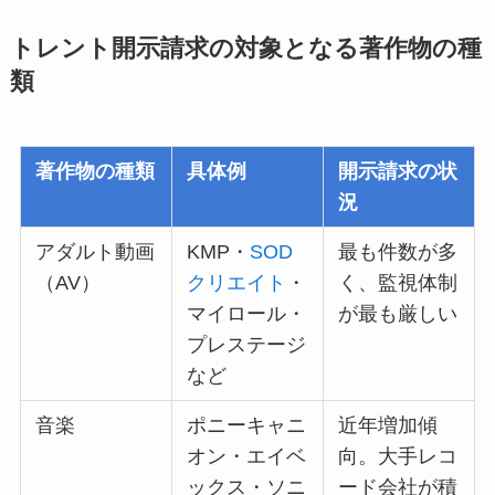
トレント開示請求の対象となる著作物の種
類
著作物の種類
具体例
開示請求の状
況
アダルト動画
KMP・
SOD
最も件数が多
（AV）
クリエイト
・
く、監視体制
マイロール・
が最も厳しい
プレステージ
など
音楽
ポニーキャニ
近年増加傾
オン・エイベ
向。大手レコ
ックス・ソニ
ード会社が積