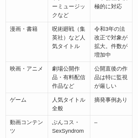
ーミュージッ
極的に対応
クなど
漫画・書籍
呪術廻戦（集
令和3年の法
英社）など人
改正で対象が
気タイトル
拡大。件数が
増加中
映画・アニメ
劇場公開作
公開直後の作
品・有料配信
品は特に監視
作品など
が厳しい
ゲーム
人気タイトル
摘発事例あり
全般
動画コンテン
ぶんコス・
–
ツ
SexSyndrom