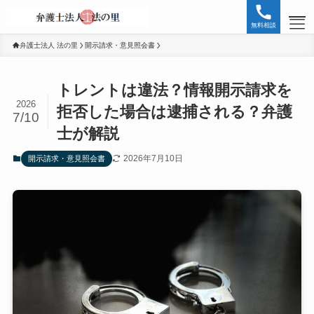
無料相談
弁護士法人 法の里
開示請求・意見照会書
HOME
トレントは違法？情報開示請求を
無料相談お問い合わせ
2026
拒否した場合は逮捕される？弁護
7/10
士が解説
SNS誹謗中傷
2026年7月10日
開示請求・意見照会書
インターネット
内容証明
削除・特定
誹謗中傷
開示請求・意見照会書